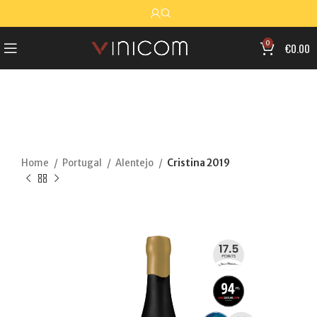
0
€
0.00
Home
Portugal
Alentejo
Cristina 2019