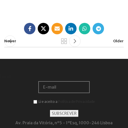
Newer
Older
Email:
Li e aceito a
Política de Privacidade
Av. Praia da Vitória, nº5 - 1ºEsq, 1000-246 Lisboa