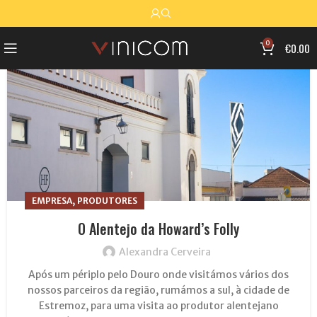
19
FEV
0
€
0.00
,
EMPRESA
PRODUTORES
O Alentejo da Howard’s Folly
Alexandra Cerveira
Após um périplo pelo Douro onde visitámos vários dos
nossos parceiros da região, rumámos a sul, à cidade de
Estremoz, para uma visita ao produtor alentejano