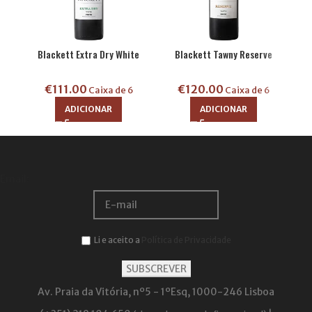
Blackett Extra Dry White
Blackett Tawny Reserve
Bla
€
111.00
€
120.00
Caixa de 6
Caixa de 6
ADICIONAR
ADICIONAR
Email:
Li e aceito a
Política de Privacidade
Av. Praia da Vitória, nº5 - 1ºEsq, 1000-246 Lisboa