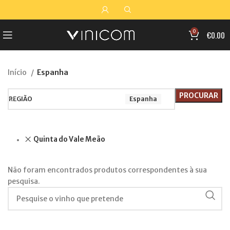
0
€
0.00
Início
Espanha
PROCURAR
REGIÃO
Espanha
Quinta do Vale Meão
Não foram encontrados produtos correspondentes à sua
pesquisa.