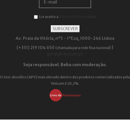
Li e aceito a
Política de Privacidade
Av. Praia da Vitória, nº5 - 1ºEsq, 1000-246 Lisboa
(+351) 219 104 650
|
(chamada para rede fixa nacional)
geral@vinicom.pt
Seja responsável. Beba com moderação.
O teor alcoólico (APV) mais elevado dentro dos produtos comercializados pela
Vinicom é 20,3%.