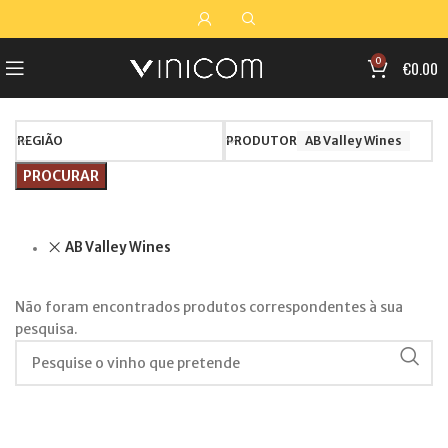
0
€
0.00
Início
Encomenda Online
REGIÃO
PRODUTOR
AB Valley Wines
PROCURAR
AB Valley Wines
Não foram encontrados produtos correspondentes à sua
pesquisa.