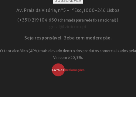
Av. Praia da Vitória, nº5 - 1ºEsq, 1000-246 Lisboa
(+351) 219 104 650
|
(chamada para rede fixa nacional)
geral@vinicom.pt
Seja responsável. Beba com moderação.
O teor alcoólico (APV) mais elevado dentro dos produtos comercializados pela
Vinicom é 20,3%.