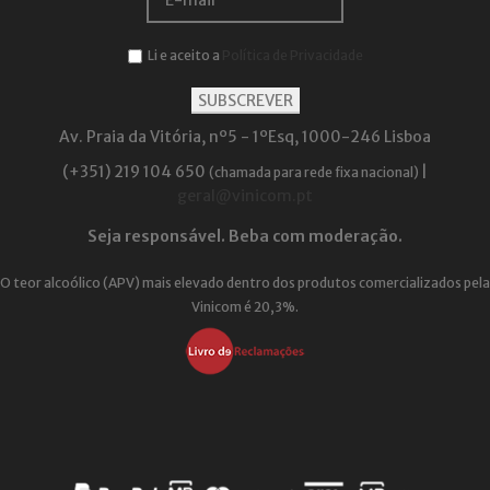
Li e aceito a
Política de Privacidade
Av. Praia da Vitória, nº5 - 1ºEsq, 1000-246 Lisboa
(+351) 219 104 650
|
(chamada para rede fixa nacional)
geral@vinicom.pt
Seja responsável. Beba com moderação.
O teor alcoólico (APV) mais elevado dentro dos produtos comercializados pela
Vinicom é 20,3%.